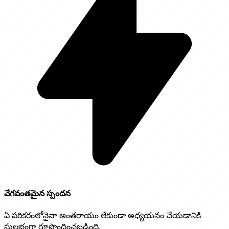
వేగవంతమైన స్పందన
ఏ పరికరంలోనైనా అంతరాయం లేకుండా అధ్యయనం చేయడానికి
సులభంగా రూపొందించబడింది.