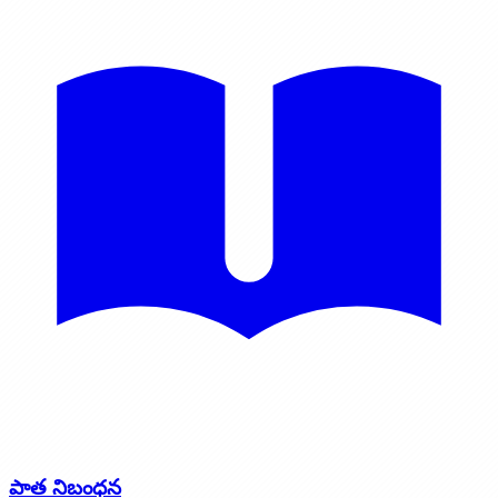
పాత నిబంధన