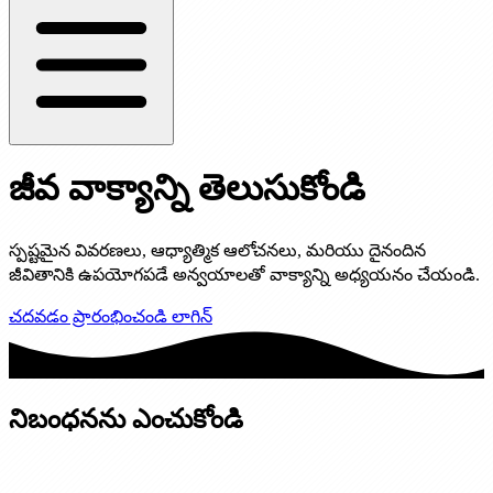
జీవ వాక్యాన్ని తెలుసుకోండి
స్పష్టమైన వివరణలు, ఆధ్యాత్మిక ఆలోచనలు, మరియు దైనందిన
జీవితానికి ఉపయోగపడే అన్వయాలతో వాక్యాన్ని అధ్యయనం చేయండి.
చదవడం ప్రారంభించండి
లాగిన్
నిబంధనను ఎంచుకోండి