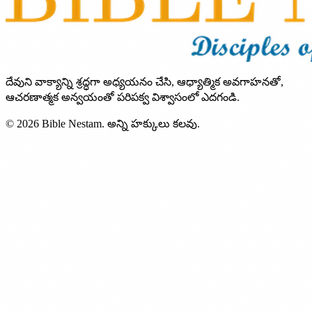
దేవుని వాక్యాన్ని శ్రద్ధగా అధ్యయనం చేసి, ఆధ్యాత్మిక అవగాహనతో,
ఆచరణాత్మక అన్వయంతో పరిపక్వ విశ్వాసంలో ఎదగండి.
© 2026 Bible Nestam. అన్ని హక్కులు కలవు.