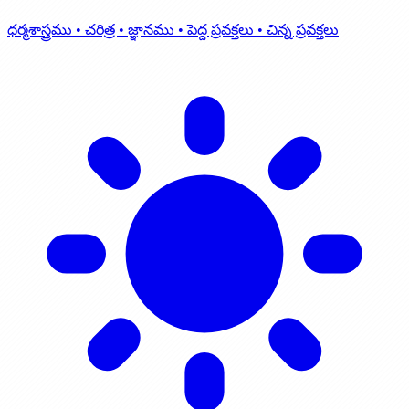
ధర్మశాస్త్రము • చరిత్ర • జ్ఞానము • పెద్ద ప్రవక్తలు • చిన్న ప్రవక్తలు