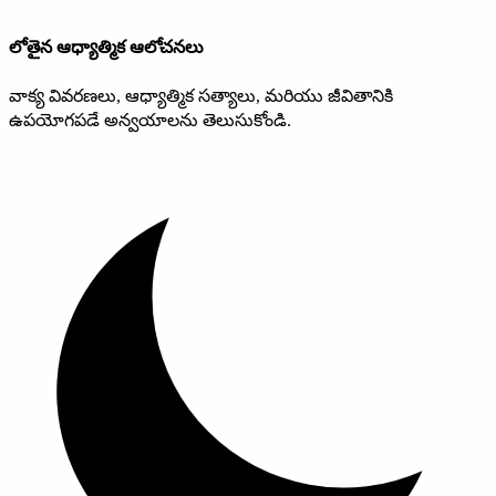
లోతైన ఆధ్యాత్మిక ఆలోచనలు
వాక్య వివరణలు, ఆధ్యాత్మిక సత్యాలు, మరియు జీవితానికి
ఉపయోగపడే అన్వయాలను తెలుసుకోండి.