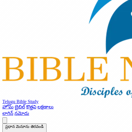
Telugu Bible Study
హోమ్
బైబిల్
కొత్తవి
లక్షణాలు
లాగిన్
నమోదు
ప్రధాన మెనూను తెరవండి