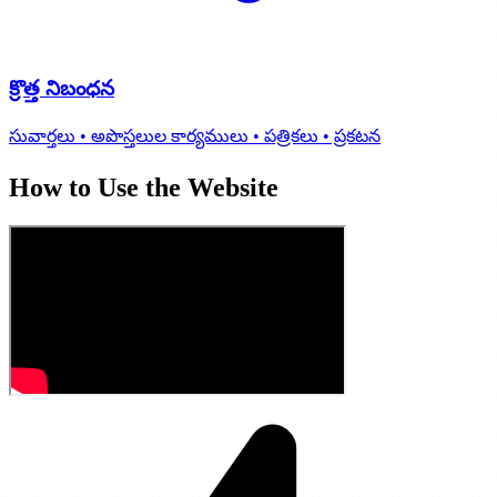
క్రొత్త నిబంధన
సువార్తలు • అపొస్తలుల కార్యములు • పత్రికలు • ప్రకటన
How to Use the Website